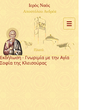
Ιερός Ναός
Αποστόλου Ανδρέα
Πλατύ
Εκδήλωση - Γνωριμία με την Αγία
Σοφία της Κλεισούρας