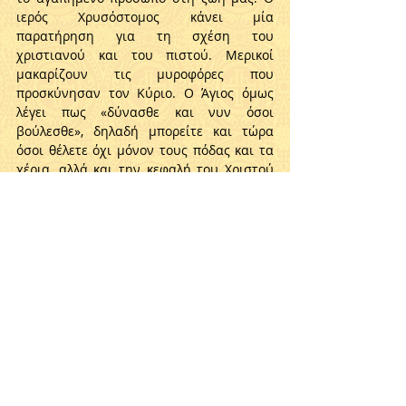
ιερός Χρυσόστομος κάνει μία 
παρατήρηση για τη σχέση του 
χριστιανού και του πιστού. Μερικοί 
μακαρίζουν τις μυροφόρες που 
προσκύνησαν τον Κύριο. Ο Άγιος όμως 
λέγει πως «δύνασθε και νυν όσοι 
βούλεσθε», δηλαδή μπορείτε και τώρα 
όσοι θέλετε όχι μόνον τους πόδας και τα 
χέρια, αλλά και την κεφαλή του Χριστού 
να ακουμπήσετε, εάν «των φρικτών 
απολαύσητε μυστηρίων καθαρώ 
συνειδότι» εάν απολαύσετε τα άχραντα 
μυστήρια, δηλαδή τη θεία Ευχαριστία, με 
καθαρή συνείδηση. Χρειάζεται τόλμη για 
να πλησιάσει κάποιος τα ιερά μυστήρια. 
Χρειάζεται να έχει τον πόθο των 
μυροφόρων, να αγαπάει το πρόσωπο του 
Χριστού, όπως αυτές να υπερπηδά τα 
εμπόδια, που αναφύονται ανάμεσα σ’ 
αυτόν και τον Κύριο· να παραδέχεται την 
Ανάστασή Του και να είναι δεκτικός 