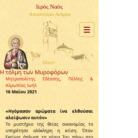
Ιερός Ναός
Αποστόλου Ανδρέα
Πλατύ
Η τόλμη των Μυροφόρων
Μητροπολίτης Εδέσσης, Πέλλης & 
Αλμωπίας Ιωήλ
16 Μαΐου 2021
«Ηγόρασαν αρώματα ίνα ελθούσαι 
αλείψωσιν αυτόν»
Το μυστήριο της θείας οικονομίας το 
υπηρέτησε ολόκληρη η κτίση. Όταν 
Εκείνος άπλωσε τα χέρια Του πάνω στο 