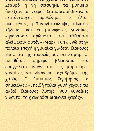
Σταυρό, η γη σείσθηκε, τα μνημεία 
άνοιξαν, οι νεκροί διαμαρτυρήθηκαν, ο 
εκατόνταρχος ομολόγησε, ο ήλιος 
σκοτίσθηκε, η Παναγία έκλαψε, ο Ιωσήφ 
κήδευσε και οι μυροφόρες γυναίκες 
«ηγόρασαν αρώματα ίνα ελθούσαι 
αλείψωσιν αυτόν» (Μαρκ. 16,1). Ενώ στην 
παλαιά εποχή η γυναίκα γινόταν διάκονος 
και αιτία της πτώσεώς μας στην αμαρτία, 
αντιθέτως σήμερα βλέπουμε στο 
ευαγγελικό ανάγνωσμα τις μυροφόρες 
γυναίκες να γίνονται ταχυδρόμοι της 
χαράς. Ο Ευθύμιος Ζιγαβηνός το 
σημειώνει: «Επειδή πάλαι γυνή γέγονε τω 
ανδρί διάκονος λύπης, νυν γυναίκες 
γίνονται τοις ανδράσι διάκονοι χαράς».