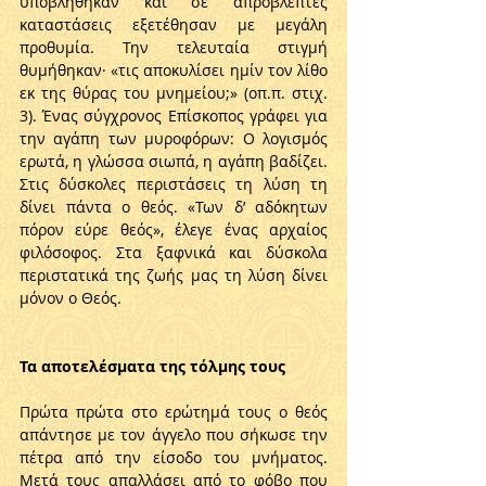
υποβλήθηκαν και σε απρόβλεπτες 
καταστάσεις εξετέθησαν με μεγάλη 
προθυμία. Την τελευταία στιγμή 
θυμήθηκαν· «τις αποκυλίσει ημίν τον λίθο 
εκ της θύρας του μνημείου;» (οπ.π. στιχ. 
3). Ένας σύγχρονος Επίσκοπος γράφει για 
την αγάπη των μυροφόρων: Ο λογισμός 
ερωτά, η γλώσσα σιωπά, η αγάπη βαδίζει. 
Στις δύσκολες περιστάσεις τη λύση τη 
δίνει πάντα ο θεός. «Των δ’ αδόκητων 
πόρον εύρε θεός», έλεγε ένας αρχαίος 
φιλόσοφος. Στα ξαφνικά και δύσκολα 
περιστατικά της ζωής μας τη λύση δίνει 
μόνον ο Θεός.
Τα αποτελέσματα της τόλμης τους
Πρώτα πρώτα στο ερώτημά τους ο θεός 
απάντησε με τον άγγελο που σήκωσε την 
πέτρα από την είσοδο του μνήματος. 
Μετά τους απαλλάσει από το φόβο που 