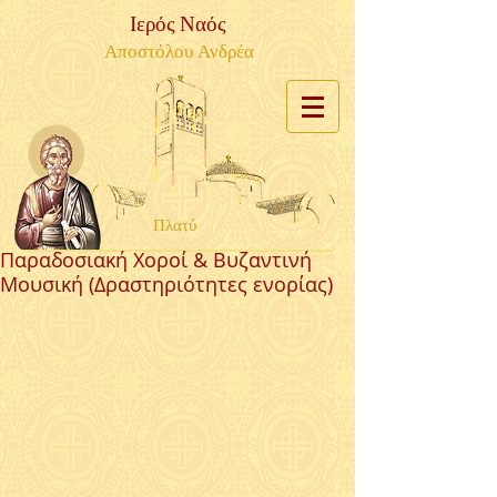
Ιερός Ναός
Αποστόλου Ανδρέα
Πλατύ
Παραδοσιακή Χοροί & Βυζαντινή
Μουσική (Δραστηριότητες ενορίας)