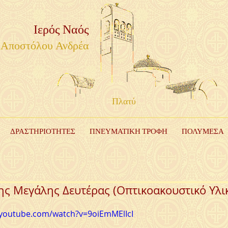
Ιερός Ναός
Αποστόλου Ανδρέα
Πλατύ
ΔΡΑΣΤΗΡΙΟΤΗΤΕΣ
ΠΝΕΥΜΑΤΙΚΗ ΤΡΟΦΗ
ΠΟΛΥΜΕΣΑ
ης Μεγάλης Δευτέρας (Οπτικοακουστικό Υλι
.youtube.com/watch?v=9oiEmMElIcI