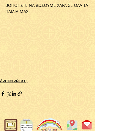
BOHΘHΣTE NA ΔΩΣOYME XAPA ΣE OΛA TA 
ΠAIΔIA MAΣ.
Ανακοινώσεις