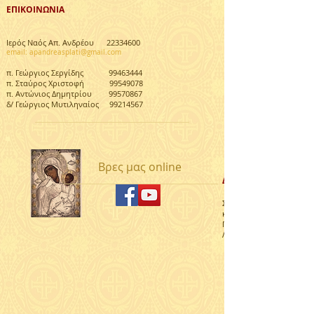
ΕΠΙΚΟΙΝΩΝΙΑ ​
Ιερός Ναός Απ. Ανδρέου
22334600
email: apandreasplati@gmail.com
π. Γεώργιος Σεργίδης
99463444
π. Σταύρος Χριστοφή
99549078
π. Αντώνιος Δημητρίου
99570867
δ/ Γεώργιος Μυτιληναίος
99214567
Βρες μας online
ΔΙΕΥΘΥΝΣΗ
Συμβολή οδών Λεωφόρο
και Λεύκωνος
Πλατύ, Αγλαντζιά
Λευκωσία