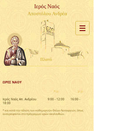
Ιερός Ναός
Αποστόλου Ανδρέα
Πλατύ
ΩΡΕΣ ΝΑΟΥ
π.μ. μ.μ.
Ιερός Ναός Απ. Ανδρέου 9:00 - 12:00 16:00 -
18:00
* και κατά την τέλεση των καθημερινών Θείων Λειτουργιών, όπως
αναγραφονται στο πρόγραμμα ιερών ακολουθιών.