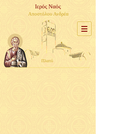
Ιερός Ναός
Αποστόλου Ανδρέα
Πλατύ