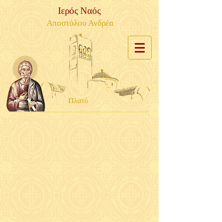
Ιερός Ναός
Αποστόλου Ανδρέα
Πλατύ