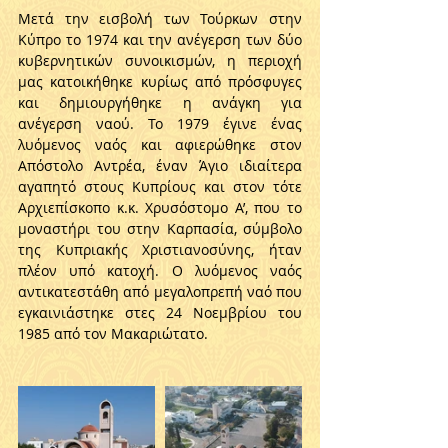
Μετά την εισβολή των Τούρκων στην 
Κύπρο το 1974 και την ανέγερση των δύο 
κυβερνητικών συνοικισμών, η περιοχή 
μας κατοικήθηκε κυρίως από πρόσφυγες 
και δημιουργήθηκε η ανάγκη για 
ανέγερση ναού. Το 1979 έγινε ένας 
λυόμενος ναός και αφιερώθηκε στον 
Απόστολο Αντρέα, έναν Άγιο ιδιαίτερα 
αγαπητό στους Κυπρίους και στον τότε 
Αρχιεπίσκοπο κ.κ. Χρυσόστομο Α’, που το 
μοναστήρι του στην Καρπασία, σύμβολο 
της Κυπριακής Χριστιανοσύνης, ήταν 
πλέον υπό κατοχή. Ο λυόμενος ναός 
αντικατεστάθη από μεγαλοπρεπή ναό που 
εγκαινιάστηκε στες 24 Νοεμβρίου του 
1985 από τον Μακαριώτατο. 